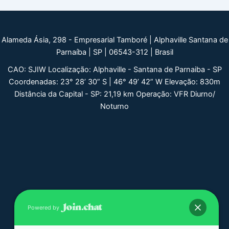
Alameda Ásia, 298 - Empresarial Tamboré | Alphaville Santana de
Parnaíba | SP | 06543-312 | Brasil
CAO: SJIW Localização: Alphaville - Santana de Parnaiba - SP
Coordenadas: 23° 28’ 30” S | 46° 49’ 42” W Elevação: 830m
Distância da Capital - SP: 21,19 km Operação: VFR Diurno/
Noturno
Powered by