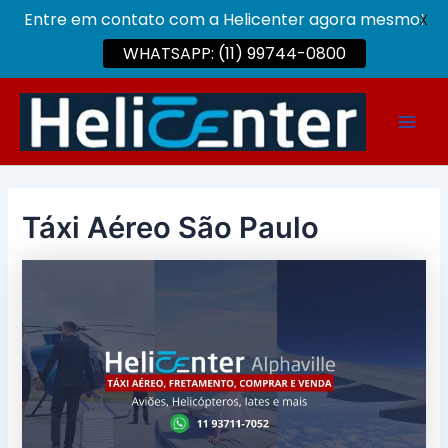
Entre em contato com a Helicenter agora mesmo!
X
WHATSAPP: (11) 99744-0800
Ir
para
Main
o
conteúdo
Men
Táxi Aéreo São Paulo