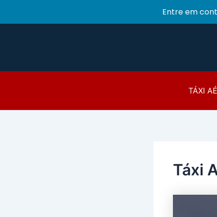
Entre em con
Ir
para
o
conteúdo
TÁXI A
Táxi 