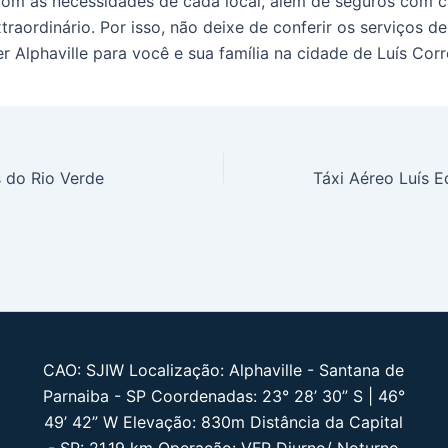
om as necessidades de cada local, além de seguros com c
traordinário. Por isso, não deixe de conferir os serviços d
r Alphaville para você e sua família na cidade de Luís Corr
 do Rio Verde
CAO: SJIW Localização: Alphaville - Santana de
Parnaiba - SP Coordenadas: 23° 28’ 30” S | 46°
49’ 42” W Elevação: 830m Distância da Capital