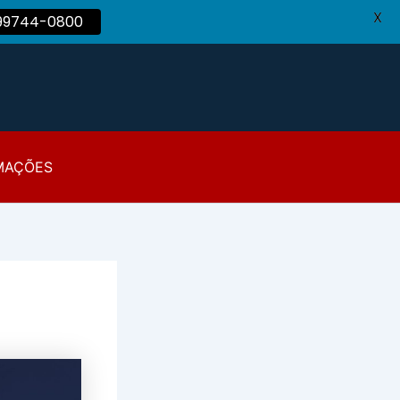
X
 99744-0800
MAÇÕES