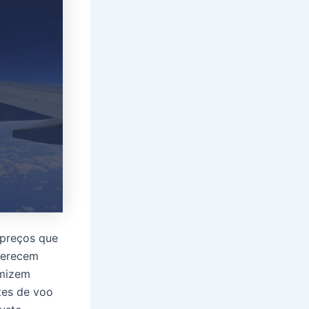
 preços que
oferecem
omizem
tes de voo