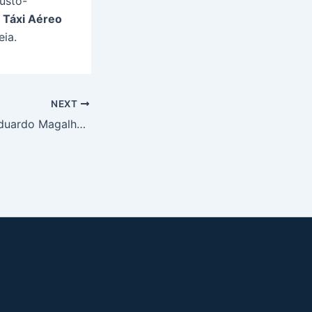
usto-
e
Táxi Aéreo
eia.
NEXT
Táxi Aéreo Luís Eduardo Magalhães