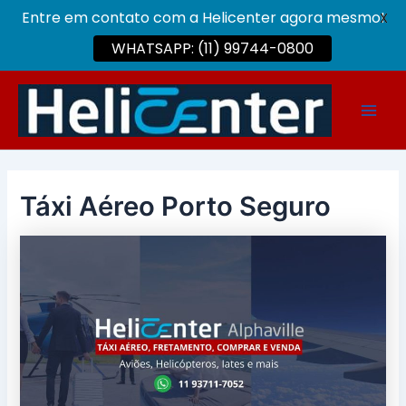
Entre em contato com a Helicenter agora mesmo!
X
WHATSAPP: (11) 99744-0800
Ir
para
Main
o
conteúdo
Men
Táxi Aéreo Porto Seguro