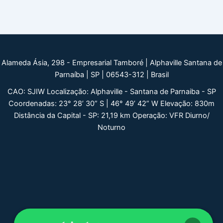
Alameda Ásia, 298 - Empresarial Tamboré | Alphaville Santana de
Parnaíba | SP | 06543-312 | Brasil
CAO: SJIW Localização: Alphaville - Santana de Parnaiba - SP
Coordenadas: 23° 28’ 30” S | 46° 49’ 42” W Elevação: 830m
Distância da Capital - SP: 21,19 km Operação: VFR Diurno/
Noturno