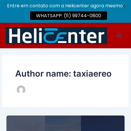
Entre em contato com a Helicenter agora mesmo!
X
WHATSAPP: (11) 99744-0800
Ir
para
Main
o
conteúdo
Men
Author name: taxiaereo