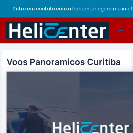
Entre em contato com a Helicenter agora mesmo!
Ir
para
Main
o
conteúdo
Men
Voos Panoramicos Curitiba