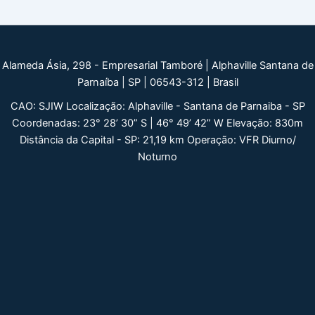
Alameda Ásia, 298 - Empresarial Tamboré | Alphaville Santana de
Parnaíba | SP | 06543-312 | Brasil
CAO: SJIW Localização: Alphaville - Santana de Parnaiba - SP
Coordenadas: 23° 28’ 30” S | 46° 49’ 42” W Elevação: 830m
Distância da Capital - SP: 21,19 km Operação: VFR Diurno/
Noturno