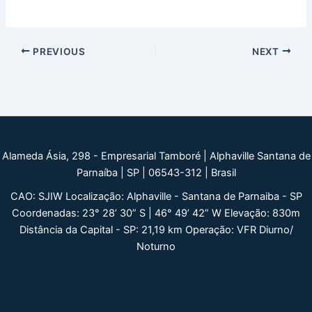
Post
PREVIOUS
NEXT
navigation
Alameda Ásia, 298 - Empresarial Tamboré | Alphaville Santana de
Parnaíba | SP | 06543-312 | Brasil
CAO: SJIW Localização: Alphaville - Santana de Parnaiba - SP
Coordenadas: 23° 28’ 30” S | 46° 49’ 42” W Elevação: 830m
Distância da Capital - SP: 21,19 km Operação: VFR Diurno/
Noturno