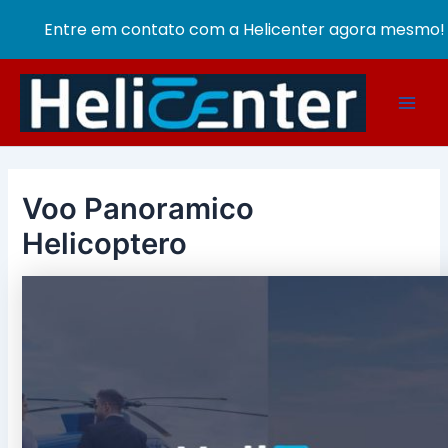
Entre em contato com a Helicenter agora mesmo!
Ir
para
Main
o
conteúdo
Men
Voo Panoramico
Helicoptero