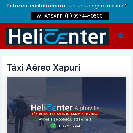
Entre em contato com a Helicenter agora mesmo!
X
WHATSAPP: (11) 99744-0800
Ir
para
Main
o
conteúdo
Men
Táxi Aéreo Xapuri