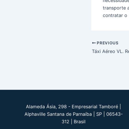
necessidade
transporte 
contratar o
Post
PREVIOUS
navigation
Táxi Aéreo VL. R
Alameda Ásia, 298 - Empresarial Tamboré |
Alphaville Santana de Parnaíba | SP | 06543-
312 | Brasil