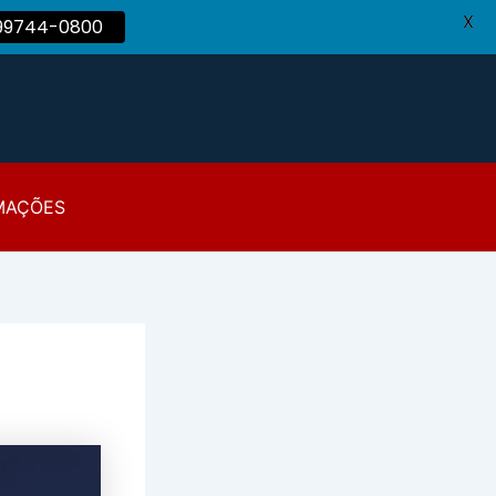
X
 99744-0800
MAÇÕES