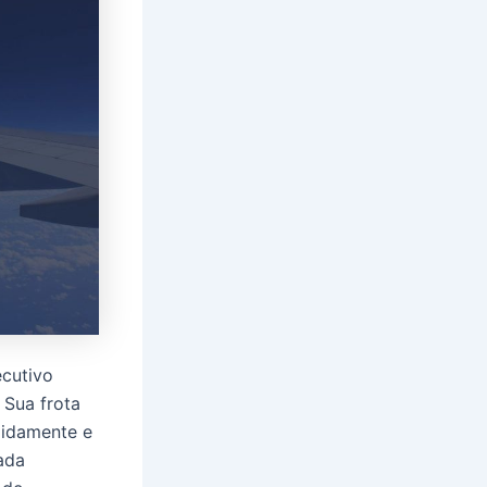
ecutivo
. Sua frota
pidamente e
ada