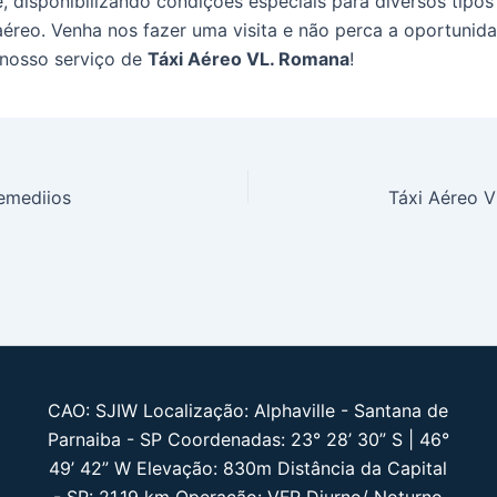
, disponibilizando condições especiais para diversos tipos
aéreo. Venha nos fazer uma visita e não perca a oportunid
 nosso serviço de
Táxi Aéreo VL. Romana
!
emediios
Táxi Aéreo V
CAO: SJIW Localização: Alphaville - Santana de
Parnaiba - SP Coordenadas: 23° 28’ 30” S | 46°
49’ 42” W Elevação: 830m Distância da Capital