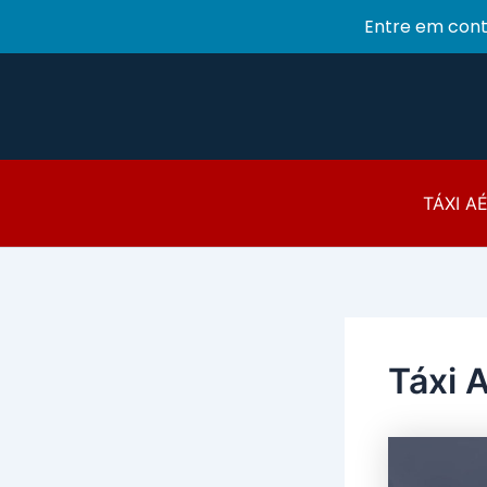
Entre em con
Ir
para
o
conteúdo
TÁXI A
Táxi 