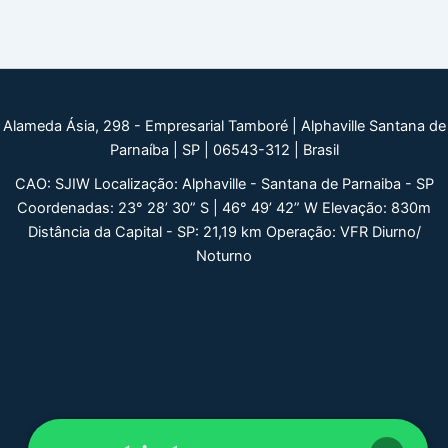
Alameda Ásia, 298 - Empresarial Tamboré | Alphaville Santana de
Parnaíba | SP | 06543-312 | Brasil
CAO: SJIW Localização: Alphaville - Santana de Parnaiba - SP
Coordenadas: 23° 28’ 30” S | 46° 49’ 42” W Elevação: 830m
Distância da Capital - SP: 21,19 km Operação: VFR Diurno/
Noturno