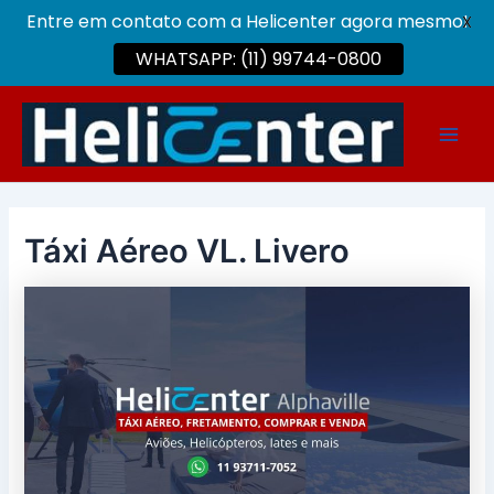
Entre em contato com a Helicenter agora mesmo!
X
WHATSAPP: (11) 99744-0800
Ir
para
Main
o
conteúdo
Men
Táxi Aéreo VL. Livero