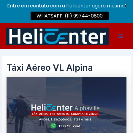
Entre em contato com a Helicenter agora mesmo!
X
WHATSAPP: (11) 99744-0800
Ir
para
Main
o
conteúdo
Men
Táxi Aéreo VL Alpina