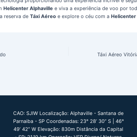
 tecnologia proporcionando uma experiência incrível e segu
om
Helicenter Alphaville
e viva a experiência de voo por tod
ua reserva de
Táxi Aéreo
e explore o céu com a
Helicenter 
edo
Táxi Aéreo Vitór
CAO: SJIW Localização: Alphaville - Santana de
Parnaiba - SP Coordenadas: 23° 28’ 30” S | 46°
49’ 42” W Elevação: 830m Distância da Capital