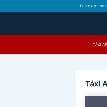
Entre em con
Ir
para
o
conteúdo
TÁXI A
Táxi 