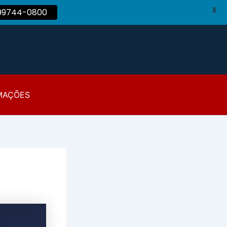
X
 99744-0800
MAÇÕES