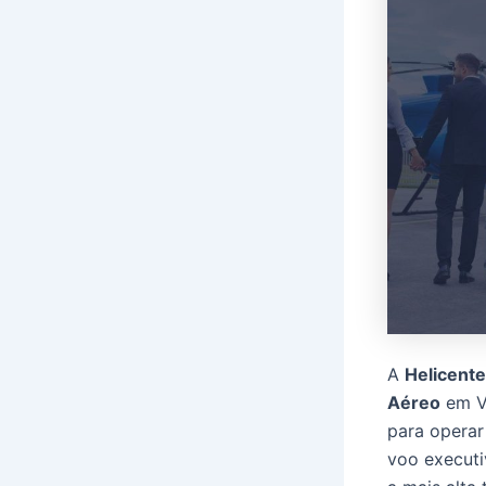
A
Helicente
Aéreo
em Vi
para opera
voo executi