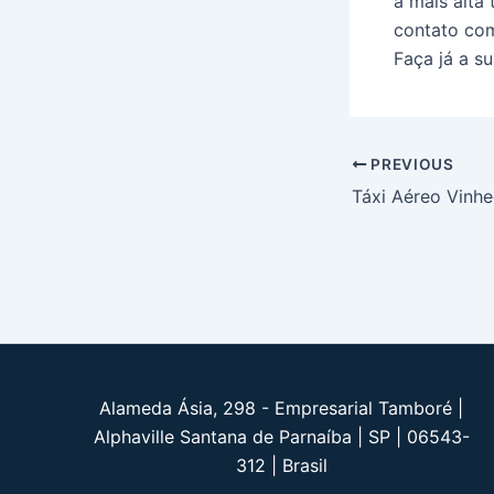
a mais alta
contato c
Faça já a s
Post
PREVIOUS
navigation
Táxi Aéreo Vinh
Alameda Ásia, 298 - Empresarial Tamboré |
Alphaville Santana de Parnaíba | SP | 06543-
312 | Brasil