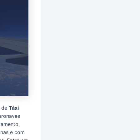
s de
Táxi
eronaves
lvamento,
rnas e com