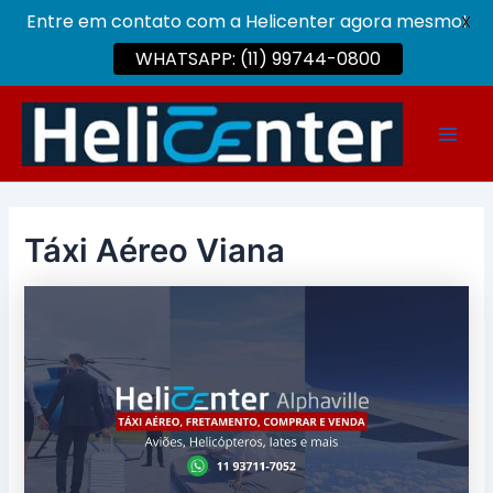
Entre em contato com a Helicenter agora mesmo!
X
WHATSAPP: (11) 99744-0800
Ir
para
Main
o
conteúdo
Men
Táxi Aéreo Viana