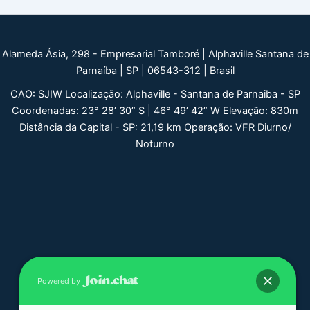
Alameda Ásia, 298 - Empresarial Tamboré | Alphaville Santana de
Parnaíba | SP | 06543-312 | Brasil
CAO: SJIW Localização: Alphaville - Santana de Parnaiba - SP
Coordenadas: 23° 28’ 30” S | 46° 49’ 42” W Elevação: 830m
Distância da Capital - SP: 21,19 km Operação: VFR Diurno/
Noturno
Powered by