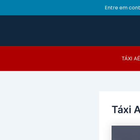
Entre em con
Ir
para
o
conteúdo
TÁXI A
Táxi 