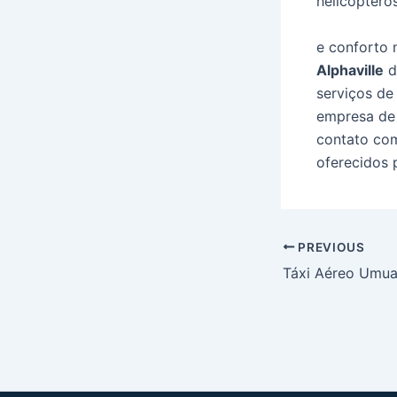
helicóptero
e conforto 
Alphaville
d
serviços d
empresa de 
contato com
oferecidos 
Post
PREVIOUS
navigation
Táxi Aéreo Umu