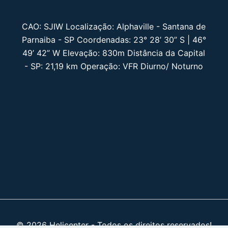
CAO: SJIW Localização: Alphaville - Santana de
Parnaiba - SP Coordenadas: 23° 28’ 30” S | 46°
49’ 42” W Elevação: 830m Distância da Capital
- SP: 21,19 km Operação: VFR Diurno/ Noturno
© 2026 Helicenter - Todos os direitos reservados!