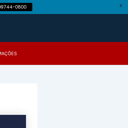
X
 99744-0800
MAÇÕES