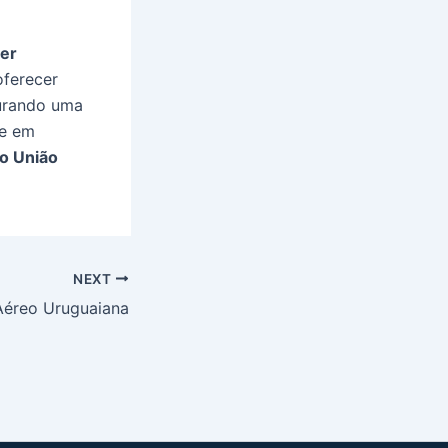
ter
oferecer
curando uma
re em
o União
NEXT
Aéreo Uruguaiana