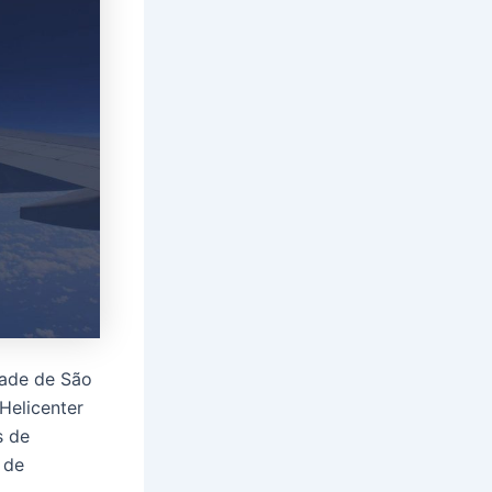
dade de São
 Helicenter
s de
 de