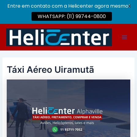
Entre em contato com a Helicenter agora mesmo!
X
WHATSAPP: (11) 99744-0800
Ir
para
Main
o
conteúdo
Men
Táxi Aéreo Uiramutã