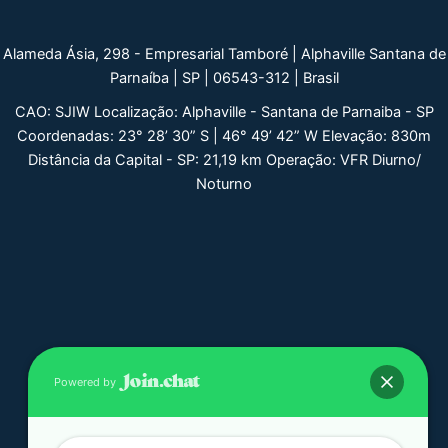
Alameda Ásia, 298 - Empresarial Tamboré | Alphaville Santana de
Parnaíba | SP | 06543-312 | Brasil
CAO: SJIW Localização: Alphaville - Santana de Parnaiba - SP
Coordenadas: 23° 28’ 30” S | 46° 49’ 42” W Elevação: 830m
Distância da Capital - SP: 21,19 km Operação: VFR Diurno/
Noturno
Powered by