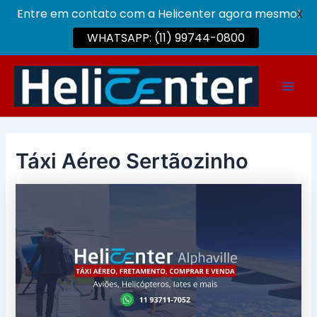
Entre em contato com a Helicenter agora mesmo!
X
WHATSAPP: (11) 99744-0800
Ir
para
Main
o
conteúdo
Men
Táxi Aéreo Sertãozinho