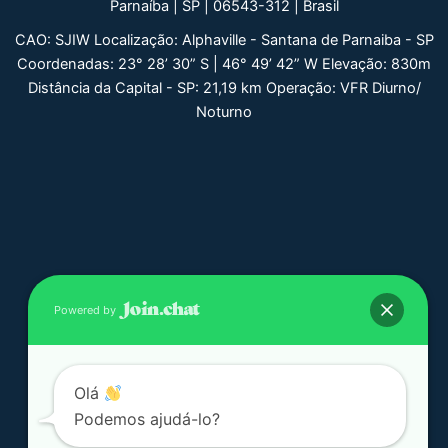
Parnaíba | SP | 06543-312 | Brasil
CAO: SJIW Localização: Alphaville - Santana de Parnaiba - SP
Coordenadas: 23° 28’ 30” S | 46° 49’ 42” W Elevação: 830m
Distância da Capital - SP: 21,19 km Operação: VFR Diurno/
Noturno
Powered by
Olá
Podemos ajudá-lo?