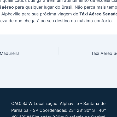
is qualificados que garantem um atendimento de excelência
i aéreo
para qualquer lugar do Brasil. Não perca mais temp
r Alphaville para sua próxima viagem de
Táxi Aéreo Senad
teza de que chegará ao seu destino no máximo conforto.
 Madureira
Táxi Aéreo 
CAO: SJIW Localização: Alphaville - Santana de
Parnaiba - SP Coordenadas: 23° 28’ 30” S | 46°