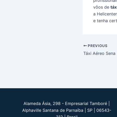
profissiona
vôos de
táx
a Helicente
e tenha cer
Post
PREVIOUS
navigation
Táxi Aéreo Sena
Alameda Ásia, 298 - Empresarial Tamboré |
Alphaville Santana de Parnaíba | SP | 06543-