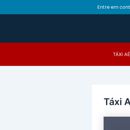
Entre em con
Ir
para
o
conteúdo
TÁXI A
Táxi 