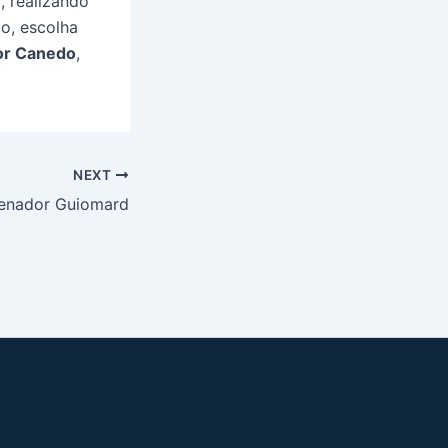
, realizando
o, escolha
or Canedo
,
NEXT
Senador Guiomard