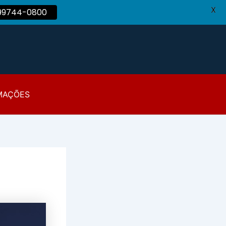
X
 99744-0800
MAÇÕES