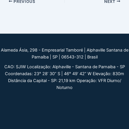
Post
PREVIOUS
NEXT
navigation
Alameda Ásia, 298 - Empresarial Tamboré | Alphaville Santana de
Parnaíba | SP | 06543-312 | Brasil
CAO: SJIW Localização: Alphaville - Santana de Parnaiba - SP
Coordenadas: 23° 28’ 30” S | 46° 49’ 42” W Elevação: 830m
Distância da Capital - SP: 21,19 km Operação: VFR Diurno/
Noturno