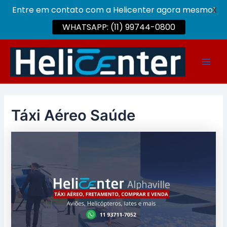
Entre em contato com a Helicenter agora mesmo!
X
WHATSAPP: (11) 99744-0800
Ir
para
Main
o
conteúdo
Men
Táxi Aéreo Saúde