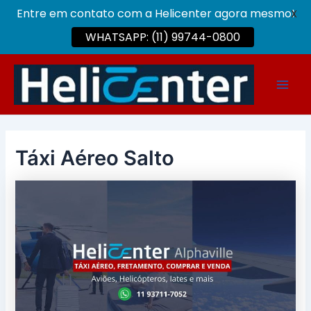
Entre em contato com a Helicenter agora mesmo!
X
WHATSAPP: (11) 99744-0800
Ir
para
Main
o
conteúdo
Men
Táxi Aéreo Salto