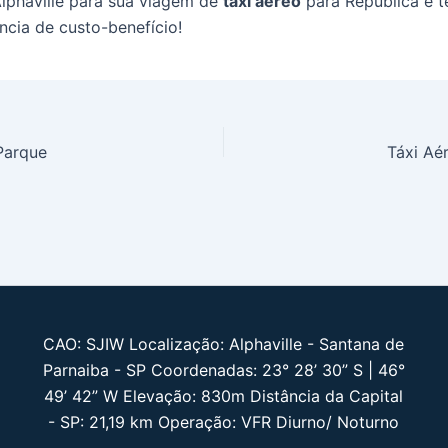
Alphaville para sua viagem de
táxi aéreo
para República e 
ncia de custo-benefício!
Parque
Táxi Aér
CAO: SJIW Localização: Alphaville - Santana de
Parnaiba - SP Coordenadas: 23° 28’ 30” S | 46°
49’ 42” W Elevação: 830m Distância da Capital
- SP: 21,19 km Operação: VFR Diurno/ Noturno