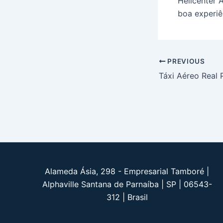
Helicenter 
boa experiê
Post
PREVIOUS
navigation
Táxi Aéreo Real 
Alameda Ásia, 298 - Empresarial Tamboré |
Alphaville Santana de Parnaíba | SP | 06543-
312 | Brasil