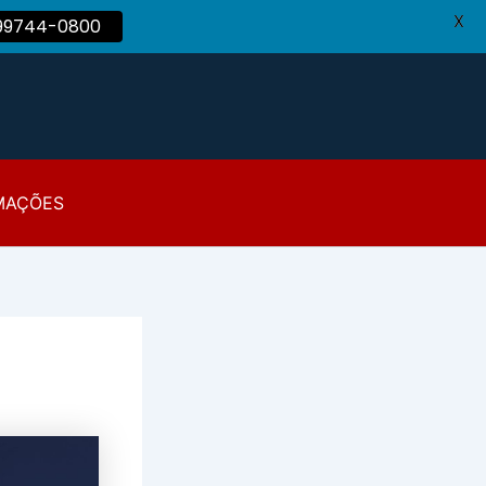
X
 99744-0800
MAÇÕES