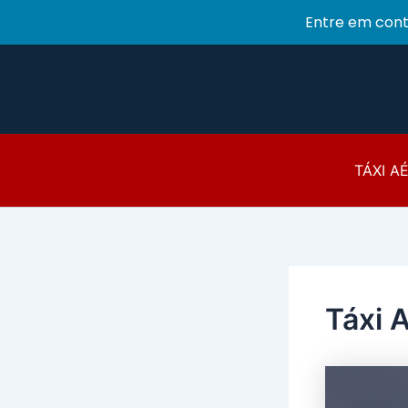
Entre em con
Ir
para
o
conteúdo
TÁXI A
Táxi 