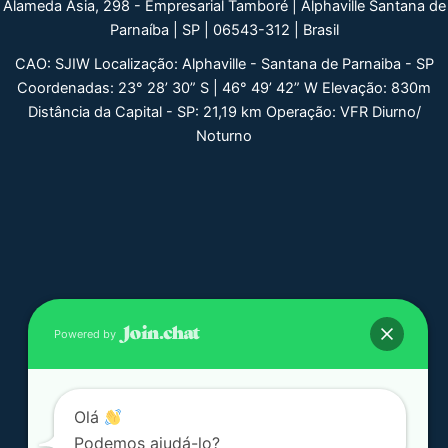
Alameda Ásia, 298 - Empresarial Tamboré | Alphaville Santana de
Parnaíba | SP | 06543-312 | Brasil
CAO: SJIW Localização: Alphaville - Santana de Parnaiba - SP
Coordenadas: 23° 28’ 30” S | 46° 49’ 42” W Elevação: 830m
Distância da Capital - SP: 21,19 km Operação: VFR Diurno/
Noturno
Powered by
Olá
Podemos ajudá-lo?