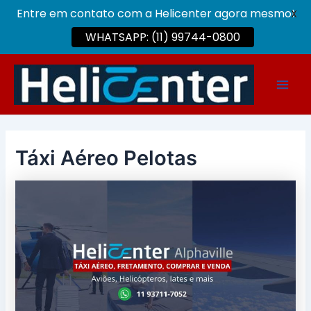
Entre em contato com a Helicenter agora mesmo!
X
WHATSAPP: (11) 99744-0800
Ir
para
Main
o
conteúdo
Men
Táxi Aéreo Pelotas