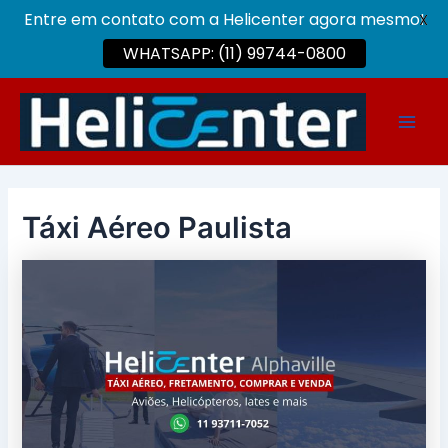
Entre em contato com a Helicenter agora mesmo!
X
WHATSAPP: (11) 99744-0800
Ir
para
Main
o
conteúdo
Men
Táxi Aéreo Paulista