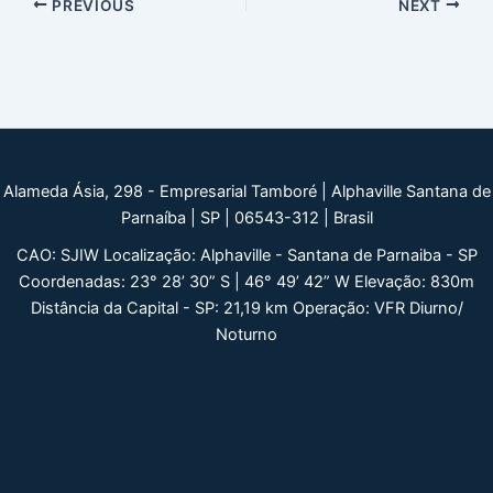
Post
PREVIOUS
NEXT
navigation
Alameda Ásia, 298 - Empresarial Tamboré | Alphaville Santana de
Parnaíba | SP | 06543-312 | Brasil
CAO: SJIW Localização: Alphaville - Santana de Parnaiba - SP
Coordenadas: 23° 28’ 30” S | 46° 49’ 42” W Elevação: 830m
Distância da Capital - SP: 21,19 km Operação: VFR Diurno/
Noturno