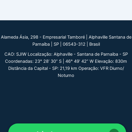
Alameda Ásia, 298 - Empresarial Tamboré | Alphaville Santana de
Parnaíba | SP | 06543-312 | Brasil
CAO: SJIW Localização: Alphaville - Santana de Parnaiba - SP
Coordenadas: 23° 28’ 30” S | 46° 49’ 42” W Elevação: 830m
Distância da Capital - SP: 21,19 km Operação: VFR Diurno/
Noturno