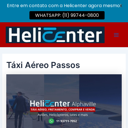
Entre em contato com a Helicenter agora mesmo!
X
WHATSAPP: (11) 99744-0800
Ir
para
Main
o
conteúdo
Men
Táxi Aéreo Passos