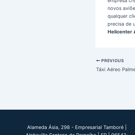
empresa cre
novos aviõe
qualquer cl
precisa de
Helicenter 
Post
PREVIOUS
navigation
Táxi Aéreo Palme
Alameda Ásia, 298 - Empresarial Tamboré |