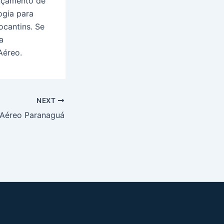
ançamento de
ogia para
ocantins. Se
a
Aéreo.
NEXT
 Aéreo Paranaguá