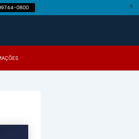
X
 99744-0800
MAÇÕES