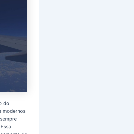
o do
is modernos
 sempre
 Essa