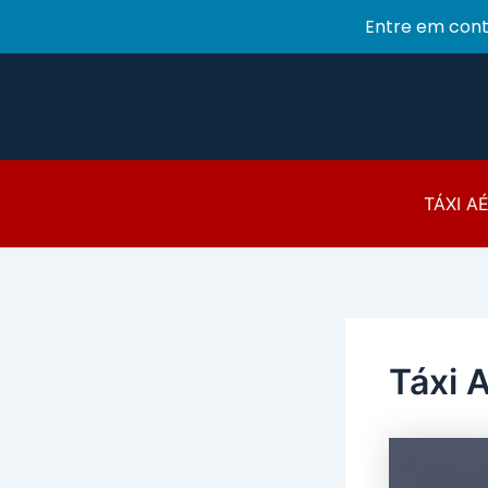
Entre em con
Ir
para
o
conteúdo
TÁXI A
Táxi 