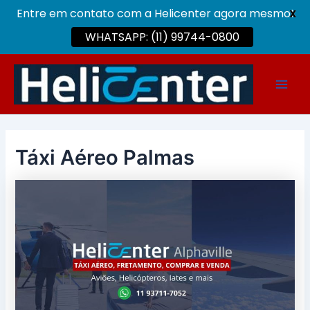
Entre em contato com a Helicenter agora mesmo!
X
WHATSAPP: (11) 99744-0800
Ir
para
Main
o
conteúdo
Men
Táxi Aéreo Palmas