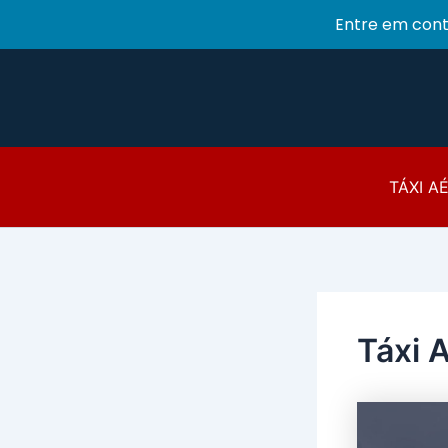
Entre em con
Ir
para
o
conteúdo
TÁXI A
Táxi A