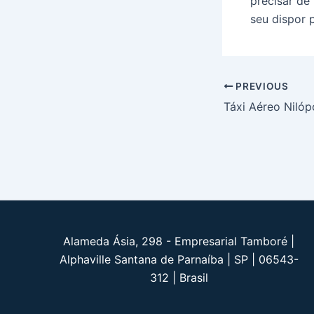
precisar de
seu dispor 
Post
PREVIOUS
navigation
Táxi Aéreo Nilóp
Alameda Ásia, 298 - Empresarial Tamboré |
Alphaville Santana de Parnaíba | SP | 06543-
312 | Brasil