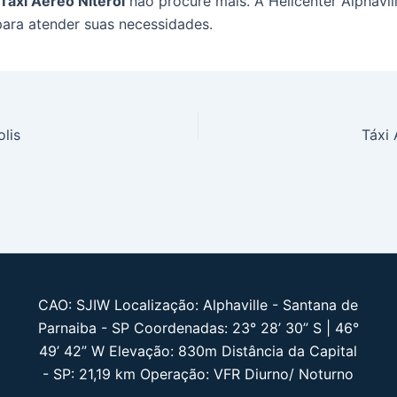
Táxi Aéreo Niterói
não procure mais. A Helicenter Alphavil
para atender suas necessidades.
olis
Táxi
CAO: SJIW Localização: Alphaville - Santana de
Parnaiba - SP Coordenadas: 23° 28’ 30” S | 46°
49’ 42” W Elevação: 830m Distância da Capital
- SP: 21,19 km Operação: VFR Diurno/ Noturno