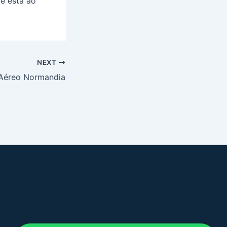
le está ao
NEXT
 Aéreo Normandia