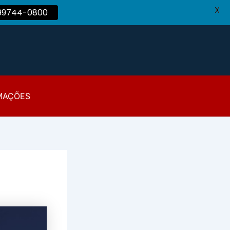
X
 99744-0800
MAÇÕES