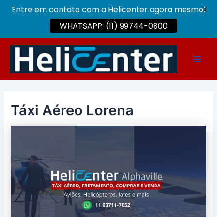
Entre em contato com a Helicenter agora mesmo!
X
WHATSAPP: (11) 99744-0800
Ir
para
Main
o
conteúdo
Men
Táxi Aéreo Lorena