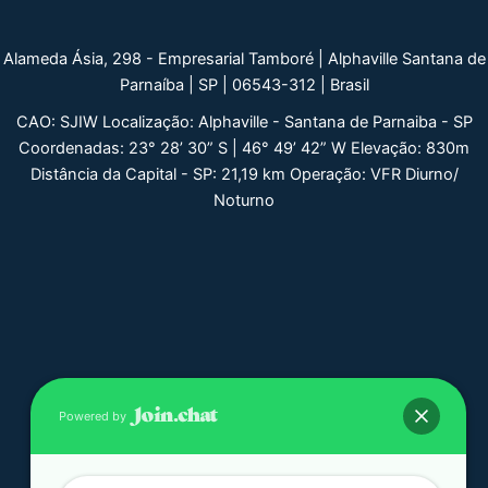
Alameda Ásia, 298 - Empresarial Tamboré | Alphaville Santana de
Parnaíba | SP | 06543-312 | Brasil
CAO: SJIW Localização: Alphaville - Santana de Parnaiba - SP
Coordenadas: 23° 28’ 30” S | 46° 49’ 42” W Elevação: 830m
Distância da Capital - SP: 21,19 km Operação: VFR Diurno/
Noturno
Powered by