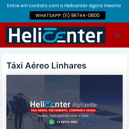
Entre em contato com a Helicenter agora mesmo!
X
WHATSAPP: (11) 99744-0800
Ir
para
Main
o
conteúdo
Men
Táxi Aéreo Linhares