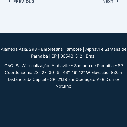
Post
PREVIOUS
NEXT
navigation
Alameda Ásia, 298 - Empresarial Tamboré | Alphaville Santana de
Parnaíba | SP | 06543-312 | Brasil
CAO: SJIW Localização: Alphaville - Santana de Parnaiba - SP
Coordenadas: 23° 28’ 30” S | 46° 49’ 42” W Elevação: 830m
Distância da Capital - SP: 21,19 km Operação: VFR Diurno/
Noturno