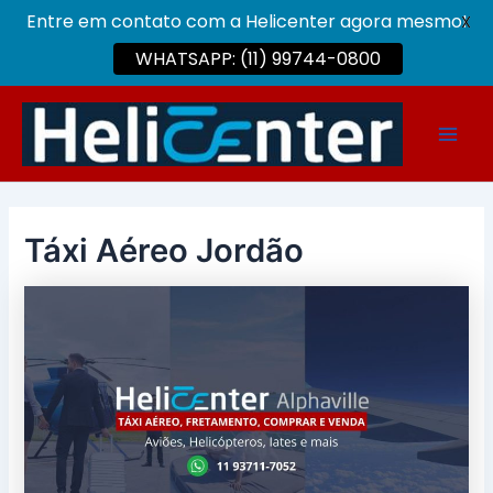
Entre em contato com a Helicenter agora mesmo!
X
WHATSAPP: (11) 99744-0800
Ir
para
Main
o
conteúdo
Men
Táxi Aéreo Jordão