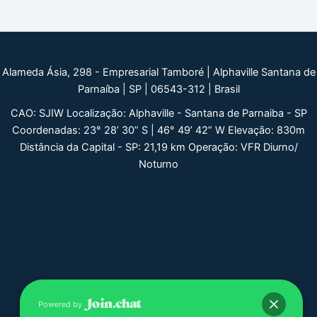
Alameda Ásia, 298 - Empresarial Tamboré | Alphaville Santana de
Parnaíba | SP | 06543-312 | Brasil
CAO: SJIW Localização: Alphaville - Santana de Parnaiba - SP
Coordenadas: 23° 28’ 30” S | 46° 49’ 42” W Elevação: 830m
Distância da Capital - SP: 21,19 km Operação: VFR Diurno/
Noturno
Powered by