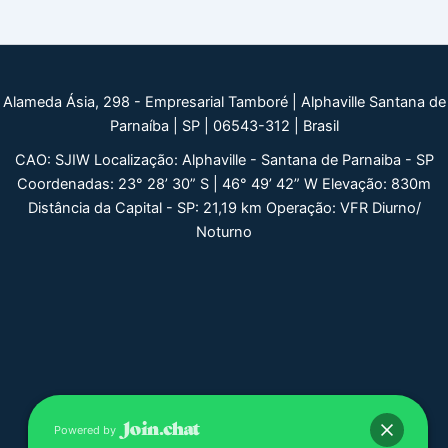
Alameda Ásia, 298 - Empresarial Tamboré | Alphaville Santana de
Parnaíba | SP | 06543-312 | Brasil
CAO: SJIW Localização: Alphaville - Santana de Parnaiba - SP
Coordenadas: 23° 28’ 30” S | 46° 49’ 42” W Elevação: 830m
Distância da Capital - SP: 21,19 km Operação: VFR Diurno/
Noturno
Powered by