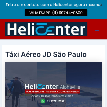
Entre em contato com a Helicenter agora mesmo!
X
WHATSAPP: (11) 99744-0800
Ir
para
Main
o
conteúdo
Men
Táxi Aéreo JD São Paulo