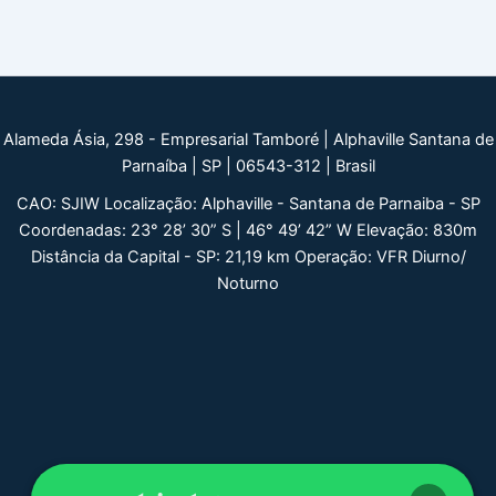
Alameda Ásia, 298 - Empresarial Tamboré | Alphaville Santana de
Parnaíba | SP | 06543-312 | Brasil
CAO: SJIW Localização: Alphaville - Santana de Parnaiba - SP
Coordenadas: 23° 28’ 30” S | 46° 49’ 42” W Elevação: 830m
Distância da Capital - SP: 21,19 km Operação: VFR Diurno/
Noturno