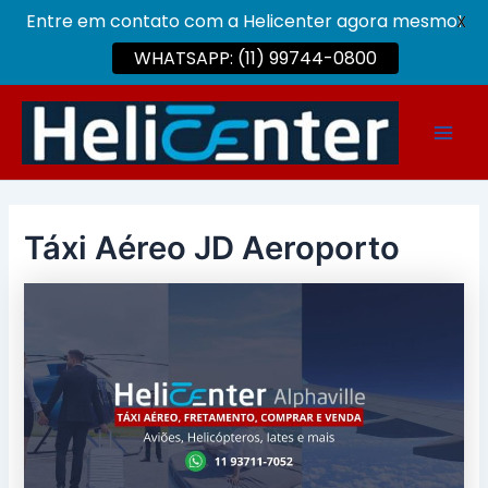
Entre em contato com a Helicenter agora mesmo!
X
WHATSAPP: (11) 99744-0800
Ir
para
Main
o
conteúdo
Men
Táxi Aéreo JD Aeroporto