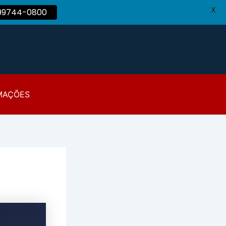
X
 99744-0800
MAÇÕES