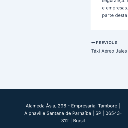
segurança.
e empresas.
parte desta 
Post
PREVIOUS
navigation
Táxi Aéreo Jales
Alameda Ásia, 298 - Empresarial Tamboré |
Alphaville Santana de Parnaíba | SP | 06543-
312 | Brasil