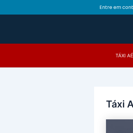
Entre em con
Ir
para
o
conteúdo
TÁXI A
Táxi 