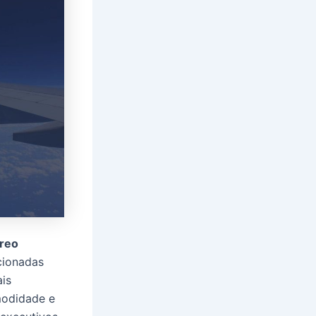
éreo
cionadas
ais
modidade e