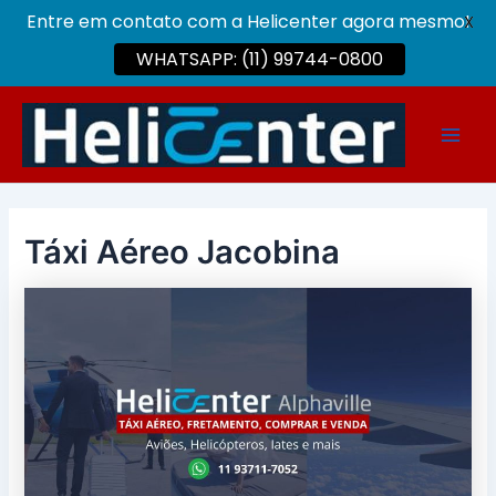
Entre em contato com a Helicenter agora mesmo!
X
WHATSAPP: (11) 99744-0800
Ir
para
Main
o
conteúdo
Men
Táxi Aéreo Jacobina