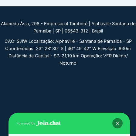
Alameda Ásia, 298 - Empresarial Tamboré | Alphaville Santana de
Parnaíba | SP | 06543-312 | Brasil
CAO: SJIW Localização: Alphaville - Santana de Parnaiba - SP
Coordenadas: 23° 28’ 30” S | 46° 49’ 42” W Elevação: 830m
Distância da Capital - SP: 21,19 km Operação: VFR Diurno/
Noturno
Powered by