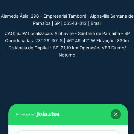
Alameda Ásia, 298 - Empresarial Tamboré | Alphaville Santana de
Parnaíba | SP | 06543-312 | Brasil
CAO: SJIW Localização: Alphaville - Santana de Parnaiba - SP
Coordenadas: 23° 28’ 30” S | 46° 49’ 42” W Elevação: 830m
Distância da Capital - SP: 21,19 km Operação: VFR Diurno/
Noturno
Powered by