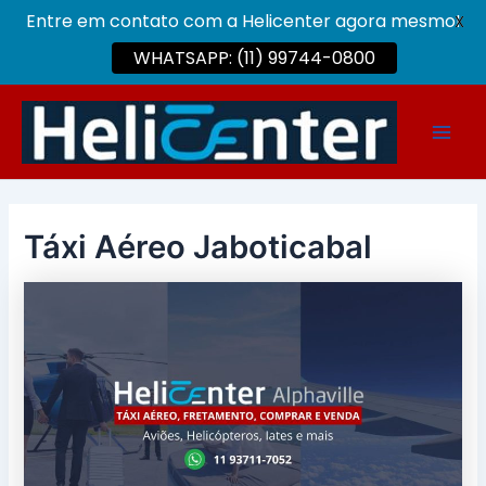
Entre em contato com a Helicenter agora mesmo!
X
WHATSAPP: (11) 99744-0800
Ir
para
Main
o
conteúdo
Men
Táxi Aéreo Jaboticabal