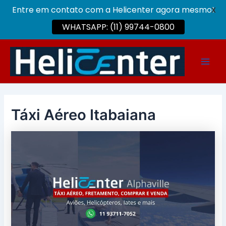
Entre em contato com a Helicenter agora mesmo!
X
WHATSAPP: (11) 99744-0800
Ir
para
Main
o
conteúdo
Men
Táxi Aéreo Itabaiana