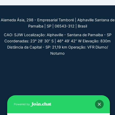
Alameda Ásia, 298 - Empresarial Tamboré | Alphaville Santana de
Parnaíba | SP | 06543-312 | Brasil
CAO: SJIW Localização: Alphaville - Santana de Parnaiba - SP
Coordenadas: 23° 28’ 30” S | 46° 49’ 42” W Elevação: 830m
Distância da Capital - SP: 21,19 km Operação: VFR Diurno/
Noturno
Powered by