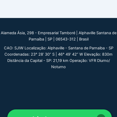
Alameda Ásia, 298 - Empresarial Tamboré | Alphaville Santana de
Parnaíba | SP | 06543-312 | Brasil
CAO: SJIW Localização: Alphaville - Santana de Parnaiba - SP
Coordenadas: 23° 28’ 30” S | 46° 49’ 42” W Elevação: 830m
Distância da Capital - SP: 21,19 km Operação: VFR Diurno/
Noturno