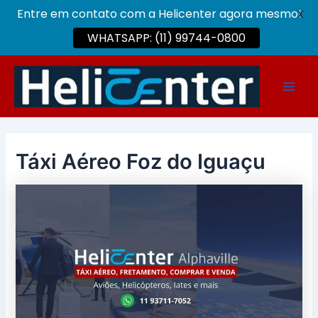
Entre em contato com a Helicenter agora mesmo!
X
WHATSAPP: (11) 99744-0800
Ir
para
Main
o
conteúdo
Men
Táxi Aéreo Foz do Iguaçu