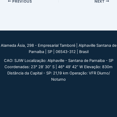
Post
PREVIOUS
NEXT
navigation
Alameda Ásia, 298 - Empresarial Tamboré | Alphaville Santana de
Parnaíba | SP | 06543-312 | Brasil
CAO: SJIW Localização: Alphaville - Santana de Parnaiba - SP
Coordenadas: 23° 28’ 30” S | 46° 49’ 42” W Elevação: 830m
Distância da Capital - SP: 21,19 km Operação: VFR Diurno/
Noturno