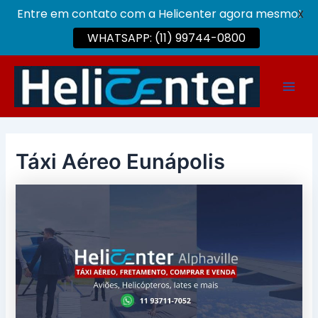
Entre em contato com a Helicenter agora mesmo!
X
WHATSAPP: (11) 99744-0800
Ir
para
Main
o
conteúdo
Men
Táxi Aéreo Eunápolis