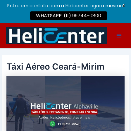
Entre em contato com a Helicenter agora mesmo!
X
WHATSAPP: (11) 99744-0800
Ir
para
Main
o
conteúdo
Men
Táxi Aéreo Ceará-Mirim