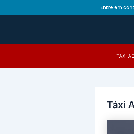
Entre em con
Ir
para
o
conteúdo
TÁXI A
Táxi 