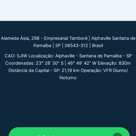
Alameda Ásia, 298 - Empresarial Tamboré | Alphaville Santana de
Parnaíba | SP | 06543-312 | Brasil
CAO: SJIW Localização: Alphaville - Santana de Parnaiba - SP
Coordenadas: 23° 28’ 30” S | 46° 49’ 42” W Elevação: 830m
Distância da Capital - SP: 21,19 km Operação: VFR Diurno/
Noturno