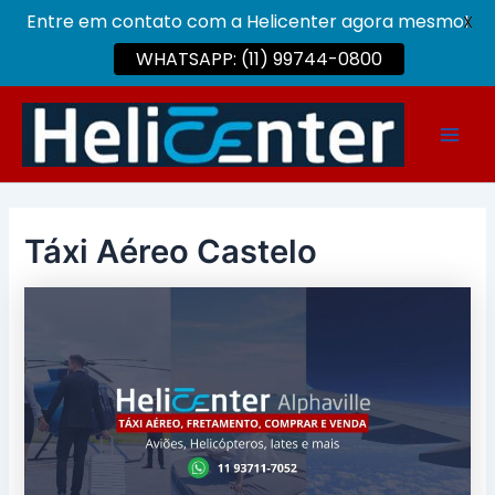
Entre em contato com a Helicenter agora mesmo!
X
WHATSAPP: (11) 99744-0800
Ir
para
Main
o
conteúdo
Men
Táxi Aéreo Castelo