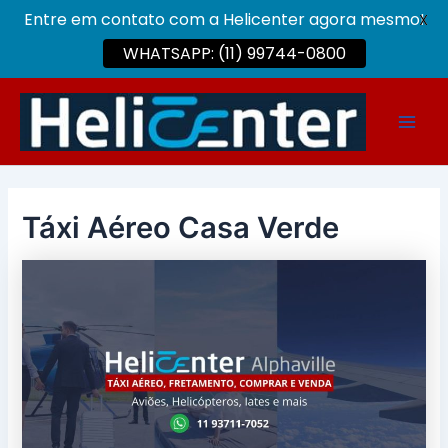
Entre em contato com a Helicenter agora mesmo!
X
WHATSAPP: (11) 99744-0800
Ir
para
Main
o
conteúdo
Men
Táxi Aéreo Casa Verde