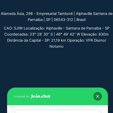
Alameda Ásia, 298 - Empresarial Tamboré | Alphaville Santana de
Parnaíba | SP | 06543-312 | Brasil
CAO: SJIW Localização: Alphaville - Santana de Parnaiba - SP
Coordenadas: 23° 28’ 30” S | 46° 49’ 42” W Elevação: 830m
Distância da Capital - SP: 21,19 km Operação: VFR Diurno/
Noturno
Powered by