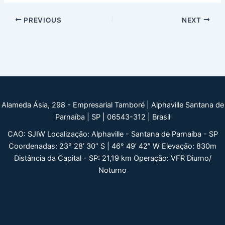
Post
PREVIOUS
NEXT
navigation
Alameda Ásia, 298 - Empresarial Tamboré | Alphaville Santana de
Parnaíba | SP | 06543-312 | Brasil
CAO: SJIW Localização: Alphaville - Santana de Parnaiba - SP
Coordenadas: 23° 28’ 30” S | 46° 49’ 42” W Elevação: 830m
Distância da Capital - SP: 21,19 km Operação: VFR Diurno/
Noturno