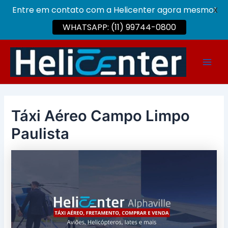
Entre em contato com a Helicenter agora mesmo!
X
WHATSAPP: (11) 99744-0800
Ir
para
Main
o
conteúdo
Men
Táxi Aéreo Campo Limpo
Paulista