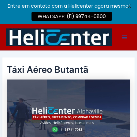
Entre em contato com a Helicenter agora mesmo!
X
WHATSAPP: (11) 99744-0800
Ir
para
Main
o
conteúdo
Men
Táxi Aéreo Butantã