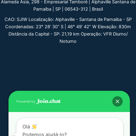
Alameda Ásia, 298 - Empresarial Tamboré | Alphaville Santana de
Parnaíba | SP | 06543-312 | Brasil
CAO: SJIW Localização: Alphaville - Santana de Parnaiba - SP
Coordenadas: 23° 28’ 30” S | 46° 49’ 42” W Elevação: 830m
Distância da Capital - SP: 21,19 km Operação: VFR Diurno/
Noturno
Powered by
Olá
Podemos ajudá-lo?