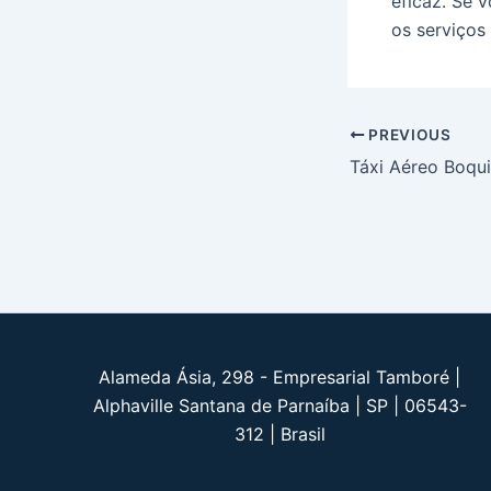
eficaz. Se 
os serviços 
Post
PREVIOUS
navigation
Táxi Aéreo Boqu
Alameda Ásia, 298 - Empresarial Tamboré |
Alphaville Santana de Parnaíba | SP | 06543-
312 | Brasil