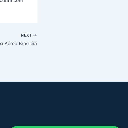
 conte com
NEXT
xi Aéreo Brasiléia