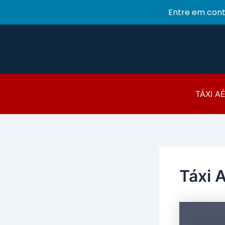
Entre em con
Ir
para
o
conteúdo
TÁXI A
Táxi 