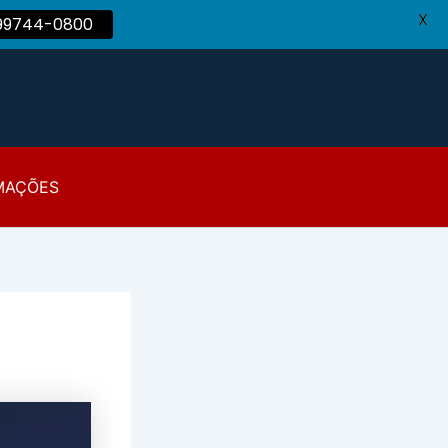
X
 99744-0800
MAÇÕES