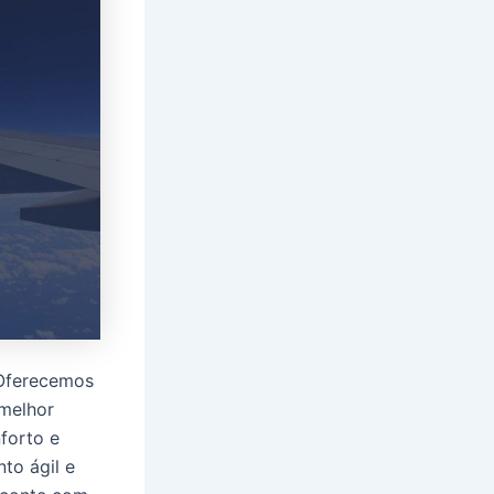
 Oferecemos
 melhor
forto e
to ágil e