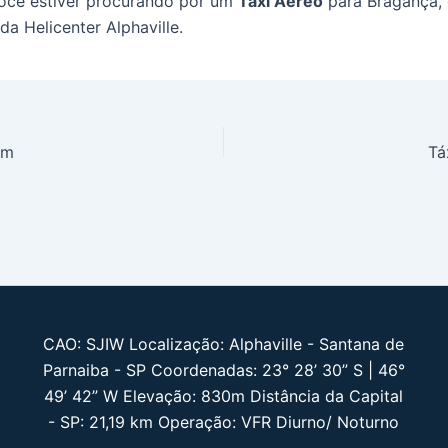
você estiver procurando por um
Táxi Aéreo
para Bragança,
da Helicenter Alphaville.
im
Tá
CAO: SJIW Localização: Alphaville - Santana de
Parnaiba - SP Coordenadas: 23° 28’ 30” S | 46°
49’ 42” W Elevação: 830m Distância da Capital
- SP: 21,19 km Operação: VFR Diurno/ Noturno