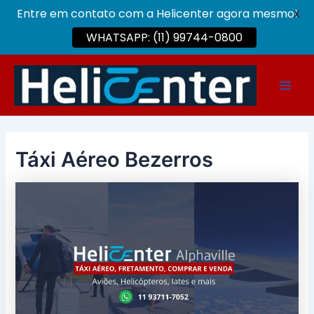
Entre em contato com a Helicenter agora mesmo!
X
WHATSAPP: (11) 99744-0800
Ir
para
Main
o
conteúdo
Men
Táxi Aéreo Bezerros