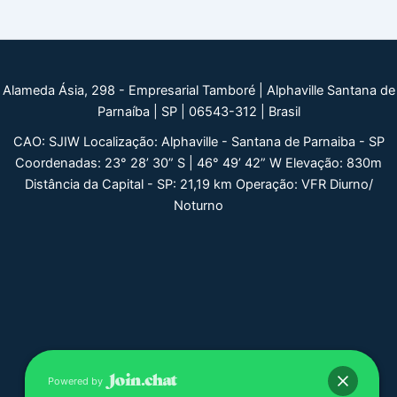
Alameda Ásia, 298 - Empresarial Tamboré | Alphaville Santana de
Parnaíba | SP | 06543-312 | Brasil
CAO: SJIW Localização: Alphaville - Santana de Parnaiba - SP
Coordenadas: 23° 28’ 30” S | 46° 49’ 42” W Elevação: 830m
Distância da Capital - SP: 21,19 km Operação: VFR Diurno/
Noturno
Powered by