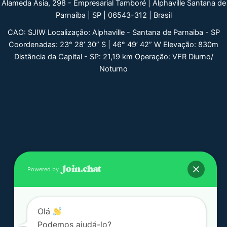
Alameda Ásia, 298 - Empresarial Tamboré | Alphaville Santana de
Parnaíba | SP | 06543-312 | Brasil
CAO: SJIW Localização: Alphaville - Santana de Parnaiba - SP
Coordenadas: 23° 28’ 30” S | 46° 49’ 42” W Elevação: 830m
Distância da Capital - SP: 21,19 km Operação: VFR Diurno/
Noturno
Powered by
Olá
Podemos ajudá-lo?