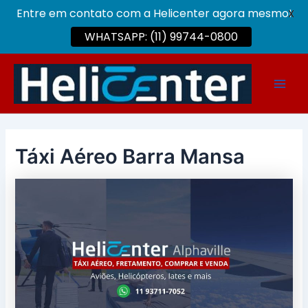
Entre em contato com a Helicenter agora mesmo!
X
WHATSAPP: (11) 99744-0800
Ir
para
Main
o
conteúdo
Men
Táxi Aéreo Barra Mansa