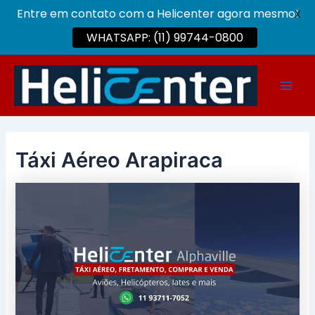
Entre em contato com a Helicenter agora mesmo!
X
WHATSAPP: (11) 99744-0800
Ir
para
Main
o
conteúdo
Men
Táxi Aéreo Arapiraca