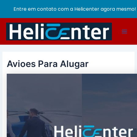
Entre em contato com a Helicenter agora mesmo!
Ir
para
Main
o
conteúdo
Men
Avioes Para Alugar